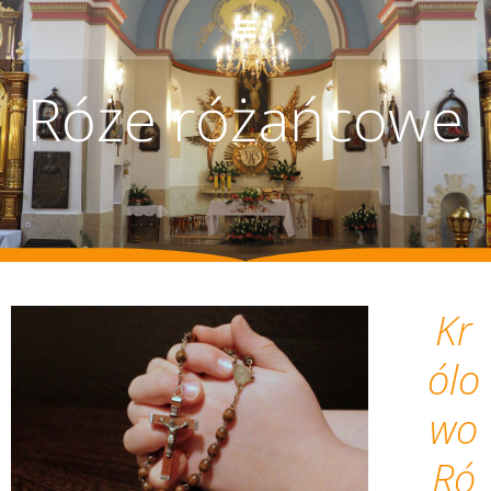
Róże różańcowe
Kr
ólo
wo
Ró