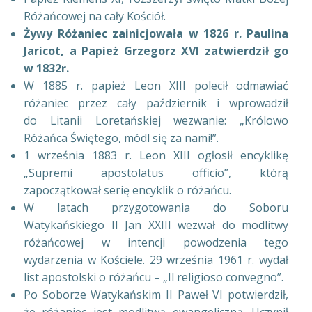
Różańcowej na cały Kościół.
Żywy Różaniec zainicjowała w 1826 r. Paulina
Jaricot, a Papież Grzegorz XVI zatwierdził go
w 1832r.
W 1885 r. papież Leon XIII polecił odmawiać
różaniec przez cały październik i wprowadził
do Litanii Loretańskiej wezwanie: „Królowo
Różańca Świętego, módl się za nami!”.
1 września 1883 r. Leon XIII ogłosił encyklikę
„Supremi apostolatus officio”, którą
zapoczątkował serię encyklik o różańcu.
W latach przygotowania do Soboru
Watykańskiego II Jan XXIII wezwał do modlitwy
różańcowej w intencji powodzenia tego
wydarzenia w Kościele. 29 września 1961 r. wydał
list apostolski o różańcu – „Il religioso convegno”.
Po Soborze Watykańskim II Paweł VI potwierdził,