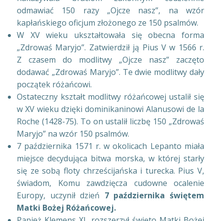
odmawiać 150 razy „Ojcze nasz”, na wzór
kapłańskiego oficjum złożonego ze 150 psalmów.
W XV wieku ukształtowała się obecna forma
„Zdrowaś Maryjo”. Zatwierdził ją Pius V w 1566 r.
Z czasem do modlitwy „Ojcze nasz” zaczęto
dodawać „Zdrowaś Maryjo”. Te dwie modlitwy dały
początek różańcowi.
Ostateczny kształt modlitwy różańcowej ustalił się
w XV wieku dzięki dominikaninowi Alanusowi de la
Roche (1428-75). To on ustalił liczbę 150 „Zdrowaś
Maryjo” na wzór 150 psalmów.
7 października 1571 r. w okolicach Lepanto miała
miejsce decydująca bitwa morska, w której starły
się ze sobą floty chrześcijańska i turecka. Pius V,
świadom, Komu zawdzięcza cudowne ocalenie
Europy, uczynił dzień
7 października świętem
Matki Bożej Różańcowej.
Papież Klemens XI, rozszerzył święto Matki Bożej