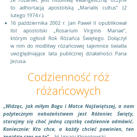
że różaniec jest modlitwą ewangeliczną. Uczynił
to adhortacją apostolską „Marialis cultus” (2
lutego 1974 r.).
16 października 2002 r. Jan Paweł II opublikował
list apostolski „Rosarium Virginis Mariae”,
którym ogłosił Rok Różańca Świętego. Dołączył
w nim do modlitwy różańcowej tajemnice światła
uwzględniające lata publicznej działalności Pana
Jezusa.
Codzienność róż
różańcowych
„
Widząc, jak miłym Bogu i Matce Najświętszej, a nam
pożytecznym nabożeństwem jest Różaniec Święty,
starajmy się choć jedną cząstkę codziennie odmówić.
Koniecznie: Kto chce, a każdy chcieć powinien, ten
znajdzie czas na to
”
– bł. Ignacy Kłopotowski.