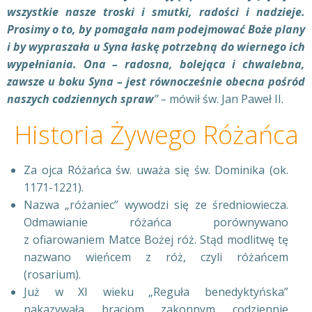
wszystkie nasze troski i smutki, radości i nadzieje.
Prosimy o to, by pomagała nam podejmować Boże plany
i by wypraszała u Syna łaskę potrzebną do wiernego ich
wypełniania. Ona – radosna, bolejąca i chwalebna,
zawsze u boku Syna – jest równocześnie obecna pośród
naszych codziennych spraw
” –
mówił św. Jan Paweł II.
Historia Żywego Różańca
Za ojca Różańca św. uważa się św. Dominika (ok.
1171-1221).
Nazwa „różaniec” wywodzi się ze średniowiecza.
Odmawianie różańca porównywano
z ofiarowaniem Matce Bożej róż. Stąd modlitwę tę
nazwano wieńcem z róż, czyli różańcem
(rosarium).
Już w XI wieku „Reguła benedyktyńska”
nakazywała braciom zakonnym codziennie