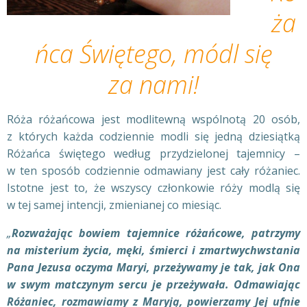
ża
ńca Świętego, módl się
za nami!
Róża różańcowa jest modlitewną wspólnotą 20 osób,
z których każda codziennie modli się jedną dziesiątką
Różańca świętego według przydzielonej tajemnicy –
w ten sposób codziennie odmawiany jest cały różaniec.
Istotne jest to, że wszyscy członkowie róży modlą się
w tej samej intencji, zmienianej co miesiąc.
„
Rozważając bowiem tajemnice różańcowe, patrzymy
na misterium życia, męki, śmierci i zmartwychwstania
Pana Jezusa oczyma Maryi, przeżywamy je tak, jak Ona
w swym matczynym sercu je przeżywała. Odmawiając
Różaniec, rozmawiamy z Maryją, powierzamy Jej ufnie