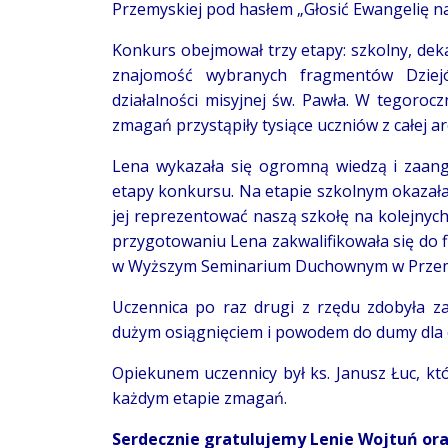
Przemyskiej pod hasłem „Głosić Ewangelię na
Konkurs obejmował trzy etapy: szkolny, deka
znajomość wybranych fragmentów Dziejó
działalności misyjnej św. Pawła. W tegorocz
zmagań przystąpiły tysiące uczniów z całej arc
Lena wykazała się ogromną wiedzą i zaan
etapy konkursu. Na etapie szkolnym okazała 
jej reprezentować naszą szkołę na kolejnych
przygotowaniu Lena zakwalifikowała się do f
w Wyższym Seminarium Duchownym w Przem
Uczennica po raz drugi z rzędu zdobyła zasz
dużym osiągnięciem i powodem do dumy dla ca
Opiekunem uczennicy był ks. Janusz Łuc, kt
każdym etapie zmagań.
Serdecznie gratulujemy Lenie Wojtuń ora