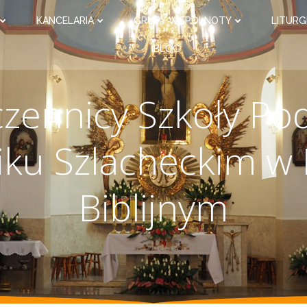
KANCELARIA
GRUPY WSPÓLNOTY
LITURG
BLOG
czennicy Szkoły Po
iku Szlacheckim w 
Biblijnym