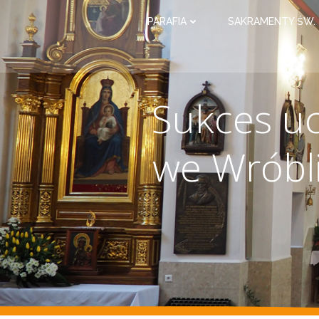
PARAFIA
SAKRAMENTY ŚW.
Sukces u
we Wróbl