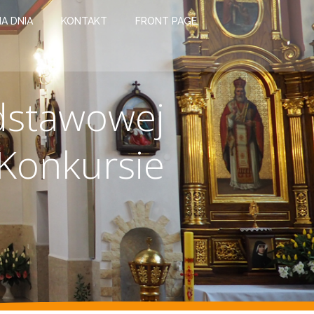
IA DNIA
KONTAKT
FRONT PAGE
dstawowej
Konkursie