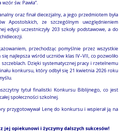
 wzór św. Pawła”.
nalny oraz finał diecezjalny, a jego przedmiotem była
w Apostolskich, ze szczególnym uwzględnieniem
nej edycji uczestniczyły 203 szkoły podstawowe, a do
hidiecezji.
gażowaniem, przechodząc pomyślnie przez wszystkie
się najlepsza wśród uczniów klas IV–VII, co pozwoliło
 szczeblach. Dzięki systematycznej pracy i rzetelnemu
inału konkursu, który odbył się 21 kwietnia 2026 roku
yślu.
czytny tytuł finalistki Konkursu Biblijnego, co jest
łej społeczności szkolnej.
óry przygotowywał Lenę do konkursu i wspierał ją na
z jej opiekunowi i życzymy dalszych sukcesów!