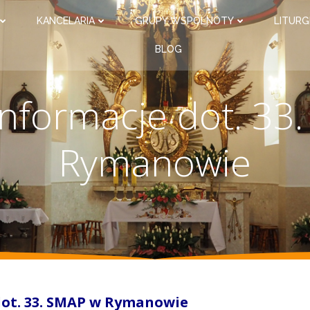
KANCELARIA
GRUPY WSPÓLNOTY
LITURG
BLOG
nformacje dot. 33
Rymanowie
ot. 33. SMAP w Rymanowie