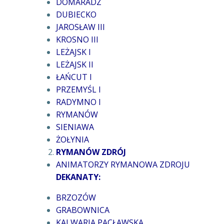
DOMARADZ
DUBIECKO
JAROSŁAW III
KROSNO III
LEŻAJSK I
LEŻAJSK II
ŁAŃCUT I
PRZEMYŚL I
RADYMNO I
RYMANÓW
SIENIAWA
ŻOŁYNIA
RYMANÓW ZDRÓJ
ANIMATORZY RYMANOWA ZDROJU
DEKANATY:
BRZOZÓW
GRABOWNICA
KALWARIA PACŁAWSKA