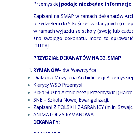
Przemyskiej
podaje niezbędne informacje 
Zapisani na SMAP w ramach dekanatów Archidi
przydzieleni do 5 kościołów stacyjnych (recepc
w ramach wyjazdu ze szkoły (swoją lub cudzą)
zna swojego dekanatu, może to sprawdzić 
TUTAJ
.
PRZYDZIAŁ DEKANATÓW NA 33. SMAP
RYMANÓW
– św. Wawrzyńca
Diakonia Muzyczna Archidiecezji Przemyskiej
Klerycy WSD Przemyśl,
Biała Służba Archidiecezji Przemyskiej (Harce
SNE – Szkoła Nowej Ewangelizacji,
Zapisani Z POLSKI I ZAGRANICY (m.in. Szwajca
ANIMATORZY RYMANOWA
DEKANATY: