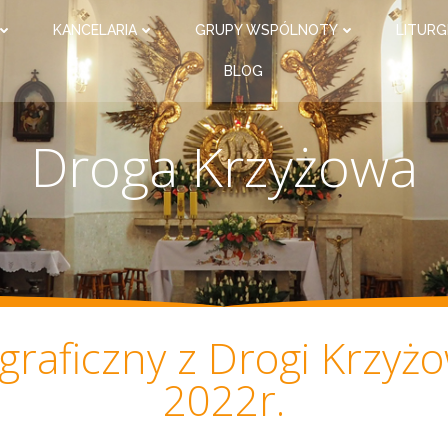
KANCELARIA
GRUPY WSPÓLNOTY
LITURG
BLOG
Droga Krzyżowa
graficzny z Drogi Krzyżo
2022r.