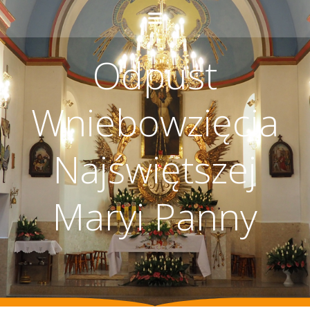
Odpust
Wniebowzięcia
Najświętszej
Maryi Panny